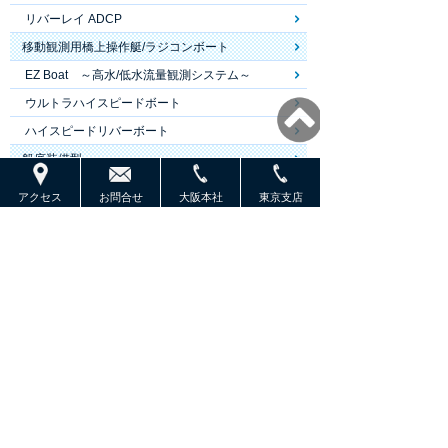
リバーレイ ADCP
移動観測用橋上操作艇/ラジコンボート
EZ Boat ～高水/低水流量観測システム～
ウルトラハイスピードボート
ハイスピードリバーボート
船底装備型
オーシャンサーベイヤー ADCP
アクセス
お問合せ
大阪本社
東京支店
ワークホースIIマリナー ADCP
水平計測
チャネルマスター H-ADCP
ワークホース H-ADCP
ドップラーログ
ドップラーログ(DVL)
ウェイファインダーDVL
コンパクトナビゲーター
タスマンDVL