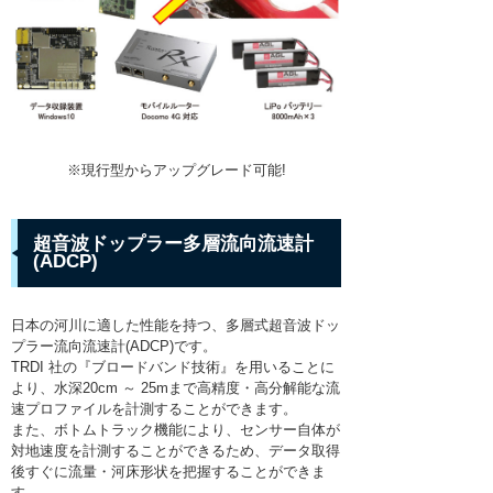
※現行型からアップグレード可能!
超音波ドップラー多層流向流速計
(ADCP)
日本の河川に適した性能を持つ、多層式超音波ドッ
プラー流向流速計(ADCP)です。
TRDI 社の『ブロードバンド技術』を用いることに
より、水深20cm ～ 25mまで高精度・高分解能な流
速プロファイルを計測することができます。
また、ボトムトラック機能により、センサー自体が
対地速度を計測することができるため、データ取得
後すぐに流量・河床形状を把握することができま
す。