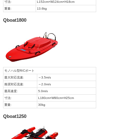
寸法:
L152cm×W124cm×H18cm
重量:
13.6kg
Qboat1800
モノハル型R/Cボート
最大対応流速:
～3.5m/s
推奨対応流速:
～2.0m/s
最高速度:
5.0m/s
寸法:
L180cm×W90cm×H25cm
重量:
30kg
Qboat1250