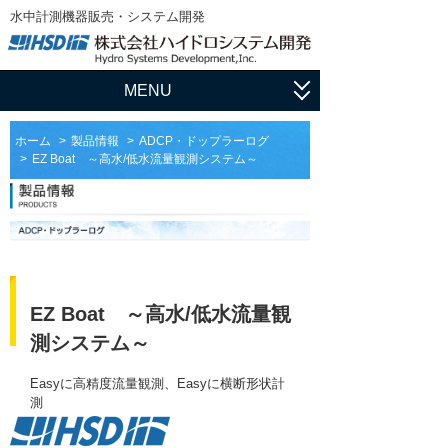
水中計測機器販売・システム開発
MENU
ホーム
ホーム
製品情報
ADCP・ドップラーログ
EZ Boat ～高水/低水流量観測システム～
アプリケーション
流速・流量観測
製品情報
水中測量
ADCP・ドップラーログ
サポート
水中探査
マルチビーム・測深機
ユーザ登録
HSDの仕事
EZ Boat ～高水/低水流量観
水位・水質計測
サイドスキャンソナー
ソフトウェア
輸入販売
会社概要
測システム～
マニュアル
ダウンロード
水中スキャニングソナー・イメージングソ
システム開発
ナー
会社情報
Easyに高精度流量観測、Easyに横断形状計
論文集
測
フィールドサポート
姿勢計測装置（AHRS）、慣性航法システ
社長挨拶
ム（INS）
ADCP用語集
メンテナンス
沿革