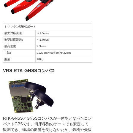
トリマラン型R/Cボート
最大対応流速:
～1.5m/s
推奨対応流速:
～1.0m/s
最高速度:
2.3m/s
寸法:
L127cm×W94cm×H32cm
重量:
18kg
VRS-RTK-GNSSコンパス
RTK-GNSSとGNSSコンパスが一体型となったコン
パクトGPSです。河床移動のケースでも安定して
観測でき、磁場の影響を受けないため、鉄橋や矢板