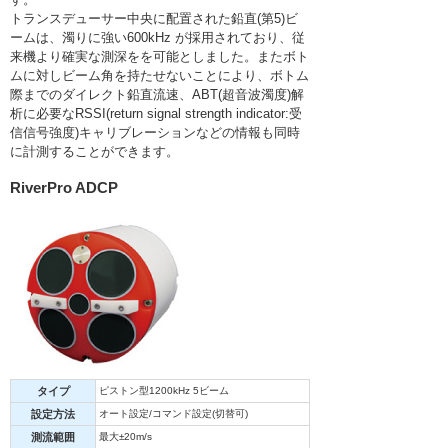
トランスデューサー中央に配置された鉛直(第5)ビ
ームは、濁りに強い600kHz が採用されており、従
来機より確実な測深をを可能としました。またボト
ムに対しビーム角を持たせないことにより、ボトム
際までのダイレクト鉛直流速、ABT(超音波濁度)解
析に必要なRSSI(return signal strength indicator:受
信信号強度)キャリブレーションなどの情報も同時
に計測することができます。
RiverPro ADCP
タイプ
ピストン型1200kHz 5ビーム
設定方法
オート設定/コマンド設定(切替可)
測流範囲
最大±20m/s