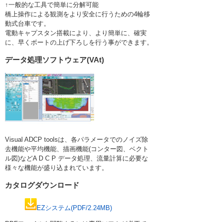
↑一般的な工具で簡単に分解可能
橋上操作による観測をより安全に行うための4輪移
動式台車です。
電動キャプスタン搭載により、より簡単に、確実
に、早くボートの上げ下ろしを行う事ができます。
データ処理ソフトウェア(VAt)
Visual ADCP toolsは、各パラメータでのノイズ除
去機能や平均機能、描画機能(コンター図、ベクト
ル図)などA D C P データ処理、流量計算に必要な
様々な機能が盛り込まれています。
カタログダウンロード
EZシステム(PDF/2.24MB)