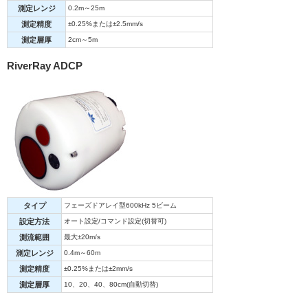
測定レンジ
0.2m～25m
測定精度
±0.25%または±2.5mm/s
測定層厚
2cm～5m
RiverRay ADCP
タイプ
フェーズドアレイ型600kHz 5ビーム
設定方法
オート設定/コマンド設定(切替可)
測流範囲
最大±20m/s
測定レンジ
0.4m～60m
測定精度
±0.25%または±2mm/s
測定層厚
10、20、40、80cm(自動切替)