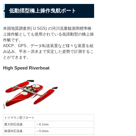
低動揺型橋上操作曳航ボート
米国地質調査所( U SGS) の河川流量観測用標準橋
上操作艇としても使用されている低揺動型の橋上操
作艇です。
ADCP、GPS、データ転送装置など様々な装置を組
み込み、平水～洪水まで安定した姿勢で計測するこ
とができます。
High Speed Riverboat
トリマラン型フロート
最大対応流速:
～6.1m/s
推奨対応流速:
～5.0m/s