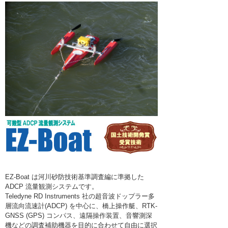
水位/水質計
リンク集
R&D
組織表
ラジコンボート・橋上操作艇
アクセス
ROV
採用情報
ROVオプション
プライバシーポリシー
AUV
ASV/USV
プロファイリングフロート・水中グライダ
ー
設置/係留系アクセサリ
サブボトムプロファイラ
EZ-Boat は河川砂防技術基準調査編に準拠した
ハイドロフォン
ADCP 流量観測システムです。
Teledyne RD Instruments 社の超音波ドップラー多
ダイバーナビゲーション
層流向流速計(ADCP) を中心に、橋上操作艇、RTK-
GNSS (GPS) コンパス、遠隔操作装置、音響測深
取扱いメーカー
機などの調査補助機器を目的に合わせて自由に選択