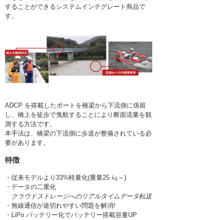
することができるシステムインテグレート商品で
す。
ADCP を搭載したボートを橋梁から下流側に係留
し、橋上を徒歩で曳航することにより断面流量を観
測する方法です。
本手法は、橋梁の下流側に歩道が整備されている必
要があります。
特徴
・従来モデルより33%軽量化(重量25 ㎏～)
・データの二重化
クラウドストレージへのリアルタイムデータ転送
・無線通信が途切れやすい問題を解消!
・LiPo バッテリー化でバッテリー搭載容量UP