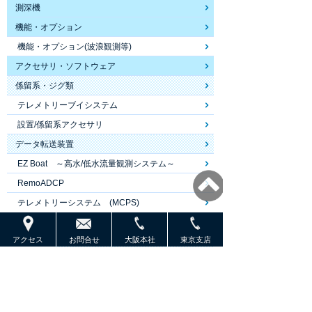
測深機
機能・オプション
機能・オプション(波浪観測等)
アクセサリ・ソフトウェア
係留系・ジグ類
テレメトリーブイシステム
設置/係留系アクセサリ
データ転送装置
EZ Boat ～高水/低水流量観測システム～
RemoADCP
テレメトリーシステム (MCPS)
テレメトリーブイシステム
アクセス
お問合せ
大阪本社
東京支店
ソフトウェア
OceanTrail
VAt4(Visual ADCP tools 4)
Velocity ソフトウェア