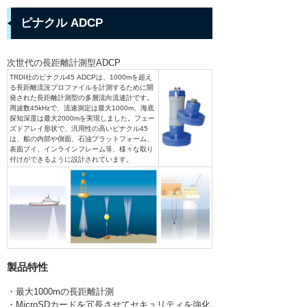
ピナクル ADCP
次世代の長距離計測型ADCP
TRDI社のピナクル45 ADCPは、1000mを超え
る長距離流況プロファイルを計測するために開
発された長距離計測型の多層流向流速計です。
周波数45kHzで、流速測定は最大1000m、海底
探知深度は最大2000mを実現しました。フェー
ズドアレイ形状で、汎用性の高いピナクル45
は、船の内部や側面、石油プラットフォーム、
表面ブイ、インラインフレーム等、様々な取り
付けができるように設計されています。
製品特性
・最大1000mの長距離計測
・MicroSDカードを冗長させてセキュリティを強化