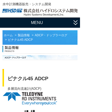
水中計測機器販売・システム開発
MENU
ホーム
ホーム
製品情報
ADCP・ドップラーログ
ピナクル45 ADCP
アプリケーション
流速・流量観測
製品情報
水中測量
ADCP・ドップラーログ
サポート
水中探査
マルチビーム・測深機
ユーザ登録
HSDの仕事
ピナクル45 ADCP
水位・水質計測
サイドスキャンソナー
ソフトウェア
輸入販売
会社概要
マニュアル
多層流向流速計(ADCP)
ダウンロード
水中スキャニングソナー・イメージングソ
システム開発
ナー
会社情報
論文集
フィールドサポート
姿勢計測装置（AHRS）、慣性航法システ
社長挨拶
ム（INS）
ADCP用語集
メンテナンス
沿革