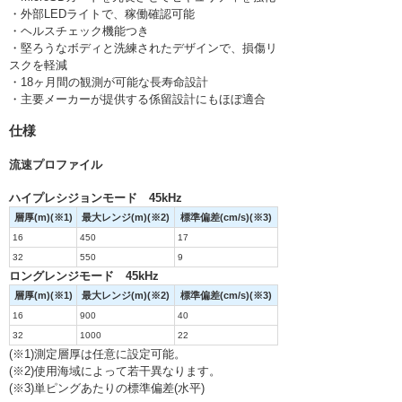
・外部LEDライトで、稼働確認可能
・ヘルスチェック機能つき
・堅ろうなボディと洗練されたデザインで、損傷リ
スクを軽減
・18ヶ月間の観測が可能な長寿命設計
・主要メーカーが提供する係留設計にもほぼ適合
仕様
流速プロファイル
ハイプレシジョンモード 45kHz
層厚(m)(※1)
最大レンジ(m)(※2)
標準偏差(cm/s)(※3)
16
450
17
32
550
9
ロングレンジモード 45kHz
層厚(m)(※1)
最大レンジ(m)(※2)
標準偏差(cm/s)(※3)
16
900
40
32
1000
22
(※1)測定層厚は任意に設定可能。
(※2)使用海域によって若干異なります。
(※3)単ピングあたりの標準偏差(水平)