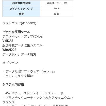
鉛直方向分解能
層厚(ユーザー任意)
ダイナミックレンジ
80db
精度
±1db
ソフトウェア(Windows)
ピナクル実用ツール
テストやセットアップに利用
VMDAS
船舶搭載データ収集システム
WinADCP
データ表示、データ出力
オプション
・データ処理ソフトウェア「Velocity」
・ボトムトラック機能
システム内容物
・45kHzフェーズドアレイトランスデューサー
・プラスチックコーティングされたアルミニウムハ
ウジング