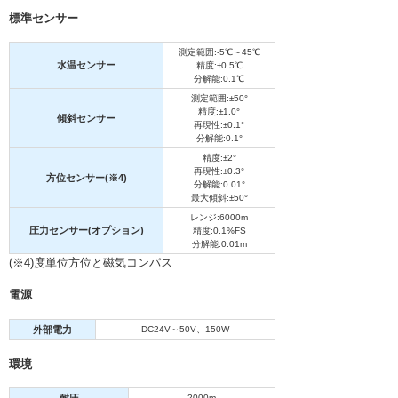
標準センサー
測定範囲:-5℃～45℃
水温センサー
精度:±0.5℃
分解能:0.1℃
測定範囲:±50°
精度:±1.0°
傾斜センサー
再現性:±0.1°
分解能:0.1°
精度:±2°
再現性:±0.3°
方位センサー(※4)
分解能:0.01°
最大傾斜:±50°
レンジ:6000m
圧力センサー(オプション)
精度:0.1%FS
分解能:0.01m
(※4)度単位方位と磁気コンパス
電源
外部電力
DC24V～50V、150W
環境
2000m