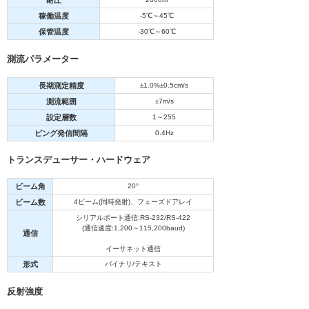
耐圧
稼働温度
-5℃～45℃
保管温度
-30℃～60℃
測流パラメーター
長期測定精度
±1.0%±0.5cm/s
測流範囲
±7m/s
設定層数
1～255
ピング発信間隔
0.4Hz
トランスデューサー・ハードウェア
ビーム角
20°
ビーム数
4ビーム(同時発射)、フェーズドアレイ
シリアルポート通信:RS-232/RS-422
(通信速度:1,200～115,200baud)
通信
イーサネット通信
形式
バイナリ/テキスト
反射強度