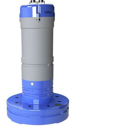
水位/水質計
リンク集
R&D
組織表
ラジコンボート・橋上操作艇
アクセス
ROV
採用情報
ROVオプション
プライバシーポリシー
AUV
ASV/USV
プロファイリングフロート・水中グライダ
ー
設置/係留系アクセサリ
サブボトムプロファイラ
ハイドロフォン
ダイバーナビゲーション
取扱いメーカー