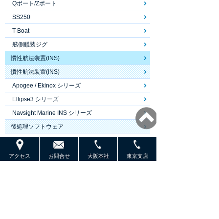
Qボート/Zボート
SS250
T-Boat
舷側艤装ジグ
慣性航法装置(INS)
慣性航法装置(INS)
Apogee / Ekinox シリーズ
Ellipse3 シリーズ
Navsight Marine INS シリーズ
後処理ソフトウェア
Qinertia Pro
音速度計
アクセス
お問合せ
大阪本社
東京支店
リアルタイム音速度計
miniSVS
SVP70
鉛直音速度計