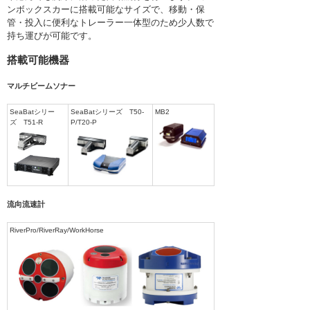
ンボックスカーに搭載可能なサイズで、移動・保
管・投入に便利なトレーラー一体型のため少人数で
持ち運びが可能です。
搭載可能機器
マルチビームソナー
SeaBatシリー
SeaBatシリーズ T50-
MB2
ズ T51-R
P/T20-P
流向流速計
RiverPro/RiverRay/WorkHorse