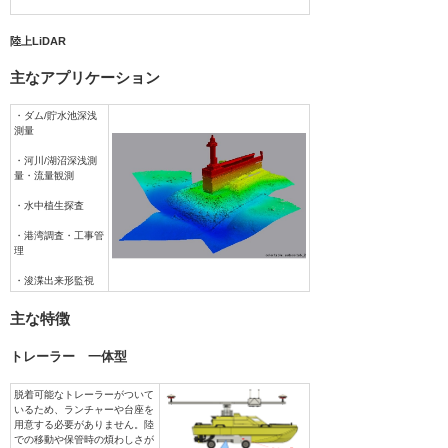
陸上LiDAR
主なアプリケーション
・ダム/貯水池深浅
測量
・河川/湖沼深浅測
量・流量観測
・水中植生探査
・港湾調査・工事管
理
・浚渫出来形監視
主な特徴
トレーラー 一体型
脱着可能なトレーラーがついて
いるため、ランチャーや台座を
用意する必要がありません。陸
での移動や保管時の煩わしさが