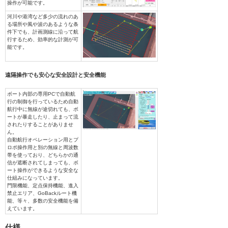
操作が可能です。
河川や港湾など多少の流れのあ
る場所や風や波のあるような条
件下でも、計画測線に沿って航
行するため、効率的な計測が可
能です。
遠隔操作でも安心な安全設計と安全機能
ボート内部の専用PCで自動航
行の制御を行っているため自動
航行中に無線が途切れても、ボ
ートが暴走したり、止まって流
されたりすることがありませ
ん。
自動航行オペレーション用とプ
ロポ操作用と別の無線と周波数
帯を使っており、どちらかの通
信が遮断されてしまっても、ボ
ート操作ができるような安全な
仕組みになっています。
門限機能、定点保持機能、進入
禁止エリア、GoBackルート機
能、等々、多数の安全機能を備
えています。
仕様