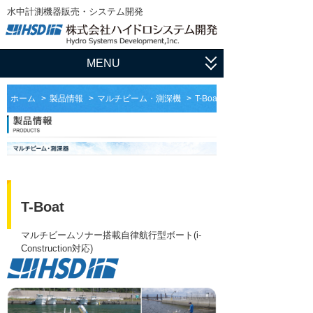
水中計測機器販売・システム開発
MENU
ホーム
ホーム
製品情報
マルチビーム・測深機
T-Boat
アプリケーション
流速・流量観測
製品情報
水中測量
ADCP・ドップラーログ
サポート
水中探査
マルチビーム・測深機
ユーザ登録
HSDの仕事
T-Boat
水位・水質計測
サイドスキャンソナー
ソフトウェア
輸入販売
会社概要
マルチビームソナー搭載自律航行型ボート(i-
マニュアル
Construction対応)
ダウンロード
水中スキャニングソナー・イメージングソ
システム開発
ナー
会社情報
論文集
フィールドサポート
姿勢計測装置（AHRS）、慣性航法システ
社長挨拶
ム（INS）
ADCP用語集
メンテナンス
沿革