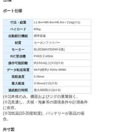
ボート仕様
寸法・総重
L1.9m×W0.9m×H0.6m / 21kg(※1)
ペイロード
80kg
自動航行機能
標準装備
材質
カーボンファイバー
モーター
BLDC(MAX500W×2基)
R/C受信機
FHSS 2.4GHz
操作可能距離
約150m以上(※2)(※3)
データ転送装置
Wi-Fi(標準)/ 5GHz MIMO
巡航速度
2.0knot
最大船速
3.0knot(※2)(※3)
連続航行時間
最大3時間(※2)(※3)
(※1)本体のみ。機器およびジグの重量除く。
(※2)見通し、天候・海象等の環境条件や計測条件
に依存。
(※3)気温(10-20度程度)、バッテリーが新品の場
合。
外寸図