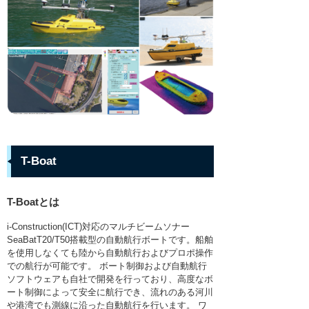
水位/水質計
リンク集
R&D
組織表
ラジコンボート・橋上操作艇
アクセス
ROV
採用情報
ROVオプション
プライバシーポリシー
AUV
ASV/USV
プロファイリングフロート・水中グライダ
T-Boat
ー
設置/係留系アクセサリ
T-Boatとは
サブボトムプロファイラ
i-Construction(ICT)対応のマルチビームソナー
SeaBatT20/T50搭載型の自動航行ボートです。船舶
ハイドロフォン
を使用しなくても陸から自動航行およびプロポ操作
での航行が可能です。 ボート制御および自動航行
ダイバーナビゲーション
ソフトウェアも自社で開発を行っており、高度なボ
ート制御によって安全に航行でき、流れのある河川
取扱いメーカー
や港湾でも測線に沿った自動航行を行います。 ワ