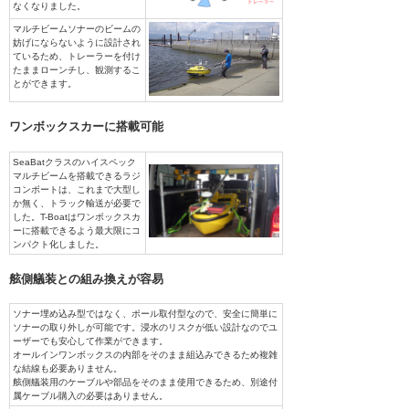
なくなりました。
マルチビームソナーのビームの
妨げにならないように設計され
ているため、トレーラーを付け
たままローンチし、観測するこ
とができます。
ワンボックスカーに搭載可能
SeaBatクラスのハイスペック
マルチビームを搭載できるラジ
コンボートは、これまで大型し
か無く、トラック輸送が必要で
した。T-Boatはワンボックスカ
ーに搭載できるよう最大限にコ
ンパクト化しました。
舷側艤装との組み換えが容易
ソナー埋め込み型ではなく、ポール取付型なので、安全に簡単に
ソナーの取り外しが可能です。浸水のリスクが低い設計なのでユ
ーザーでも安心して作業ができます。
オールインワンボックスの内部をそのまま組込みできるため複雑
な結線も必要ありません。
舷側艤装用のケーブルや部品をそのまま使用できるため、別途付
属ケーブル購入の必要はありません。