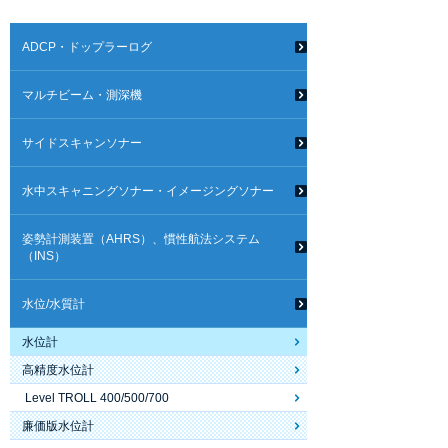
ADCP・ドップラーログ
マルチビーム・測深機
サイドスキャンソナー
水中スキャニングソナー・イメージングソナー
姿勢計測装置（AHRS）、慣性航法システム
（INS）
水位/水質計
水位計
高精度水位計
Level TROLL 400/500/700
廉価版水位計