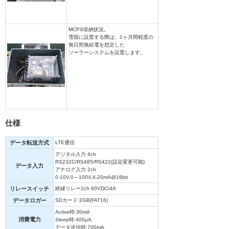
MCPS収納状況。
雪国に設置する際は、1ヶ月間程度の
無日照無給電を想定した
ソーラーシステムを設置します。
仕様
データ転送方式
LTE通信
デジタル入力 4ch
RS232C/RS485/RS422(設定変更可能)
データ入力
アナログ入力 2ch
0-10V,0～100V,4-20mA@16bit
リレースイッチ
絶縁リレー2ch 60VDC/4A
データロガー
SDカード 2GB(FAT16)
Active時:30mA
消費電力
Sleep時:400µA
データ送信時:700mA