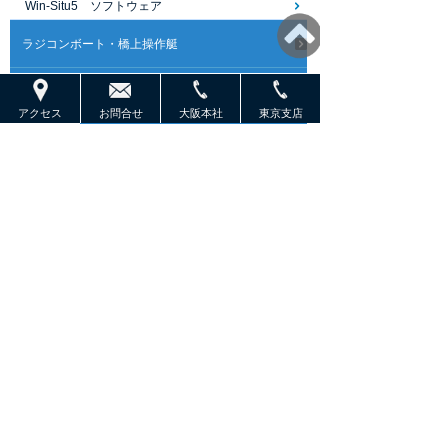
Win-Situ5 ソフトウェア
ラジコンボート・橋上操作艇
ROV
アクセス
お問合せ
大阪本社
東京支店
ROVオプション
AUV
ASV/USV
プロファイリングフロート・水中グライダー
設置/係留系アクセサリ
サブボトムプロファイラ
ハイドロフォン