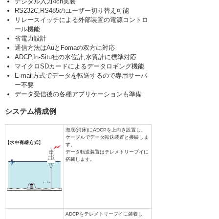
デジタル入力4ch実装
RS232C,RS485のユーザー切り替え可能
リレースイッチによる外部装置の電源コントロ
ール機能
省電力設計
通信方法はAuとFomaの双方に対応
ADCP,In-Situ社の水位計,水質計に標準対応
マイクロSDカードによるデータロギング機能
E-mail方式でデータを転送するので専用サーバ
ー不要
データ受信後の各種アプリケーションも準備
システム構成例
海底(河床)にADCPを上向き設置し、
ケーブルでデータ転送装置と接続しま
す。
データ転送装置はテレメトリーブイに
搭載します。
ADCPをテレメトリーブイに装着し