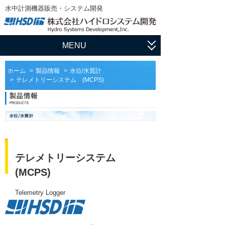
水中計測機器販売・システム開発
MENU
ホーム
ホーム
製品情報
水位/水質計
テレメトリーシステム (MCPS)
アプリケーション
流速・流量観測
製品情報
水中測量
ADCP・ドップラーログ
サポート
水中探査
マルチビーム・測深機
ユーザ登録
HSDの仕事
テレメトリーシステム
水位・水質計測
サイドスキャンソナー
ソフトウェア
輸入販売
会社概要
(MCPS)
マニュアル
ダウンロード
水中スキャニングソナー・イメージングソ
システム開発
ナー
会社情報
Telemetry Logger
論文集
フィールドサポート
姿勢計測装置（AHRS）、慣性航法システ
社長挨拶
ム（INS）
ADCP用語集
メンテナンス
沿革