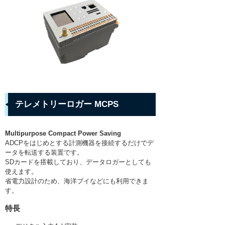
水位/水質計
リンク集
R&D
組織表
ラジコンボート・橋上操作艇
アクセス
ROV
採用情報
ROVオプション
プライバシーポリシー
AUV
ASV/USV
テレメトリーロガー MCPS
プロファイリングフロート・水中グライダ
ー
Multipurpose Compact Power Saving
設置/係留系アクセサリ
ADCPをはじめとする計測機器を接続するだけでデ
ータを転送する装置です。
サブボトムプロファイラ
SDカードを搭載しており、データロガーとしても
使えます。
ハイドロフォン
省電力設計のため、海洋ブイなどにも利用できま
す。
ダイバーナビゲーション
特長
取扱いメーカー