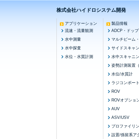
株式会社ハイドロシステム開発
アプリケーション
製品情報
流速・流量観測
ADCP・ドッ
水中測量
マルチビーム
水中探査
サイドスキャ
水位・水質計測
水中スキャニ
姿勢計測装置（
水位/水質計
ラジコンボー
ROV
ROVオプショ
AUV
ASV/USV
プロファイリ
設置/係留系ア