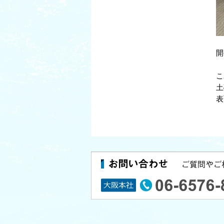
開
こ
土
表