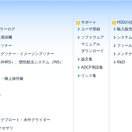
サポート
HSDの
プラーログ
ユーザ登録
輸入販
・測深機
ソフトウェア
システ
マニュアル
ンソナー
フィー
ダウンロード
ングソナー・イメージングソナー
メンテ
論文集
AHRS）、慣性航法システム（INS）
R&D
ADCP用語集
リンク集
ト・橋上操作艇
ン
ングフロート・水中グライダー
クセサリ