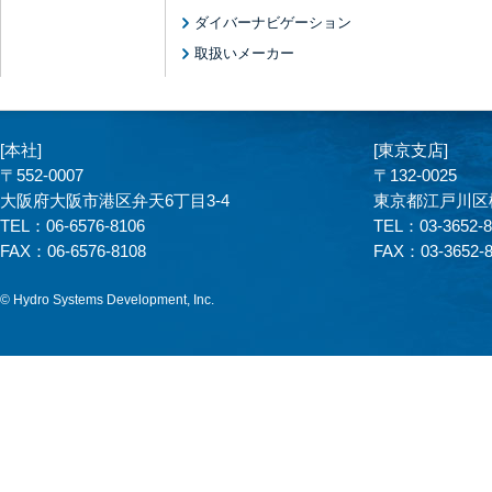
ダイバーナビゲーション
取扱いメーカー
[本社]
[東京支店]
〒552-0007
〒132-0025
大阪府大阪市港区弁天6丁目3-4
東京都江戸川区松江
TEL：
06-6576-8106
TEL：
03-3652-
FAX：
06-6576-8108
FAX：
03-3652-
© Hydro Systems Development, Inc.