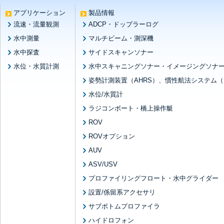
アプリケーション
製品情報
流速・流量観測
ADCP・ドップラーログ
水中測量
マルチビーム・測深機
水中探査
サイドスキャンソナー
水位・水質計測
水中スキャニングソナー・イメージングソナ
姿勢計測装置（AHRS）、慣性航法システム（I
水位/水質計
ラジコンボート・橋上操作艇
ROV
ROVオプション
AUV
ASV/USV
プロファイリングフロート・水中グライダー
設置/係留系アクセサリ
サブボトムプロファイラ
ハイドロフォン