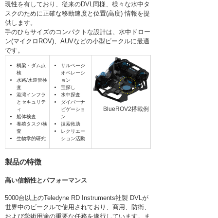
現性を有しており、従来のDVL同様、様々な水中タ
スクのために正確な移動速度と位置(高度) 情報を提
供します。
手のひらサイズのコンパクトな設計は、水中ドロー
ン(マイクロROV)、AUVなどの小型ビークルに最適
です。
橋梁・ダム点
サルベージ
検
オペレーシ
水路/水道管検
ョン
査
宝探し
港湾インフラ
水中探査
とセキュリテ
ダイバーナ
BlueROV2搭載例
ィ
ビゲーショ
船体検査
ン
養殖タスク/検
捜索救助
査
レクリエー
生物学的研究
ション活動
製品の特徴
高い信頼性とパフォーマンス
5000台以上のTeledyne RD Instruments社製 DVLが
世界中のビークルで使用されており、商用、防衛、
および学術用途の重要な任務を遂行しています。ま