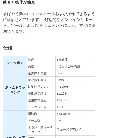
統合と操作が簡単
すばやく簡単にインストールおよび操作できるよう
に設計されています。 包括的なオンラインサポー
ト、ツール、およびドキュメントにより、すぐに使
用できます。
仕様
速度
3軸速度
データ出力
高度
4点および平均値
最大探知高度
60m
最小探知高度
0.5m
対地速度レンジ
～10m/s
ボトムトラッ
キング
長期測定精度
±1.15%
速度標準偏差
1.2cm/s
ピングレート
16Hz
周波数
614.4kHz
ビーム数
4本
トランスデューサ
フェーズドアレイ
ータイプ
ハードウェア