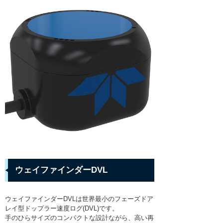
水位/水質計
リンク集
R&D
組織表
ラジコンボート・橋上操作艇
アクセス
ROV
採用情報
ROVオプション
プライバシーポリシー
AUV
ASV/USV
プロファイリングフロート・水中グライダ
ー
設置/係留系アクセサリ
サブボトムプロファイラ
ウェイファインダーDVL
ハイドロフォン
ダイバーナビゲーション
ウェイファインダーDVLは世界最小のフェーズドア
レイ型ドップラー速度ログ(DVL)です。
取扱いメーカー
手のひらサイズのコンパクトな設計ながら、高い再