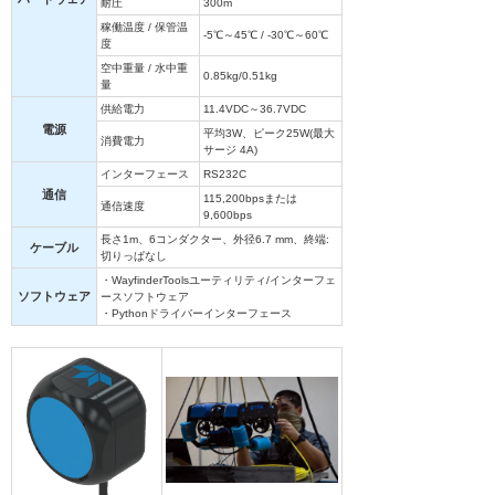
耐圧
300m
稼働温度 / 保管温
-5℃～45℃ / -30℃～60℃
度
空中重量 / 水中重
0.85kg/0.51kg
量
供給電力
11.4VDC～36.7VDC
電源
平均3W、ピーク25W(最大
消費電力
サージ 4A)
インターフェース
RS232C
通信
115,200bpsまたは
通信速度
9,600bps
長さ1m、6コンダクター、外径6.7 mm、終端:
ケーブル
切りっぱなし
・WayfinderToolsユーティリティ/インターフェ
ソフトウェア
ースソフトウェア
・Pythonドライバーインターフェース