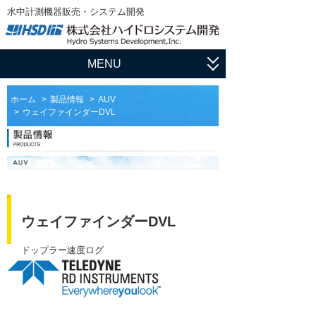
水中計測機器販売・システム開発
MENU
ホーム
ホーム
製品情報
AUV
ウェイファインダーDVL
アプリケーション
流速・流量観測
製品情報
水中測量
ADCP・ドップラーログ
サポート
水中探査
マルチビーム・測深機
ユーザ登録
HSDの仕事
ウェイファインダーDVL
水位・水質計測
サイドスキャンソナー
ソフトウェア
輸入販売
会社概要
マニュアル
ドップラー速度ログ
ダウンロード
水中スキャニングソナー・イメージングソ
システム開発
ナー
会社情報
論文集
フィールドサポート
姿勢計測装置（AHRS）、慣性航法システ
社長挨拶
ム（INS）
ADCP用語集
メンテナンス
沿革