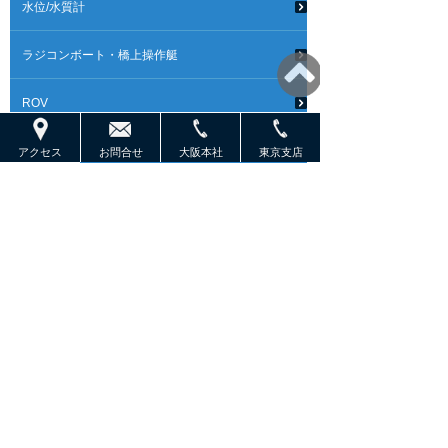
水位/水質計
ラジコンボート・橋上操作艇
ROV
ROVオプション
アクセス
お問合せ
大阪本社
東京支店
AUV
AUV
多目的マイクロAUV
NemoSens
ポータブルAUV
COMET-300
AUVオプション
ウェイファインダーDVL
コンパクトナビゲーター